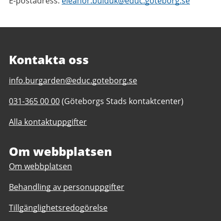
E-postadress:
eleanor.bulduk@educ.goteborg.se
Kontakta oss
E-
info.burgarden@educ.goteborg.se
post
Telefonnummer
031-365 00 00
(Göteborgs Stads kontaktcenter)
till
till
Burgårdens
Alla kontaktuppgifter
Burgårdens
gymnasium
gymnasium
Om webbplatsen
Om webbplatsen
Behandling av personuppgifter
Tillgänglighetsredogörelse