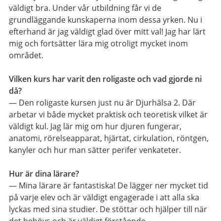
väldigt bra. Under vår utbildning får vi de
grundläggande kunskaperna inom dessa yrken. Nu i
efterhand är jag väldigt glad över mitt val! Jag har lärt
mig och fortsätter lära mig otroligt mycket inom
området.
Vilken kurs har varit den roligaste och vad gjorde ni
då?
— Den roligaste kursen just nu är Djurhälsa 2. Där
arbetar vi både mycket praktisk och teoretisk vilket är
väldigt kul. Jag lär mig om hur djuren fungerar,
anatomi, rörelseapparat, hjärtat, cirkulation, röntgen,
kanyler och hur man sätter perifer venkateter.
Hur är dina lärare?
— Mina lärare är fantastiska! De lägger ner mycket tid
på varje elev och är väldigt engagerade i att alla ska
lyckas med sina studier. De stöttar och hjälper till när
det behövs och är väldigt förstående.