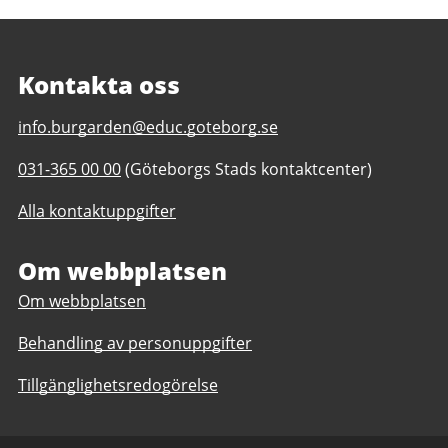
Kontakta oss
E-
info.burgarden@educ.goteborg.se
post
Telefonnummer
031-365 00 00
(Göteborgs Stads kontaktcenter)
till
till
Burgårdens
Alla kontaktuppgifter
Burgårdens
gymnasium
gymnasium
Om webbplatsen
Om webbplatsen
Behandling av personuppgifter
Tillgänglighetsredogörelse