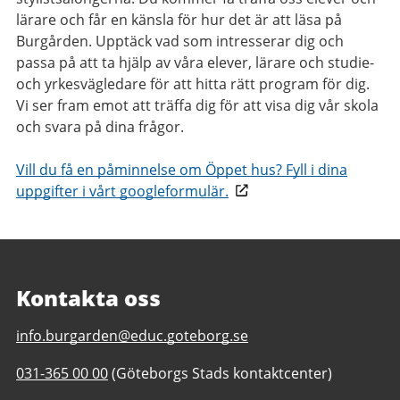
lärare och får en känsla för hur det är att läsa på
Burgården. Upptäck vad som intresserar dig och
passa på att ta hjälp av våra elever, lärare och studie-
och yrkesvägledare för att hitta rätt program för dig.
Vi ser fram emot att träffa dig för att visa dig vår skola
och svara på dina frågor.
Vill du få en påminnelse om Öppet hus? Fyll i dina
uppgifter i vårt googleformulär.
Kontakta oss
E-
info.burgarden@educ.goteborg.se
post
Telefonnummer
031-365 00 00
(Göteborgs Stads kontaktcenter)
till
till