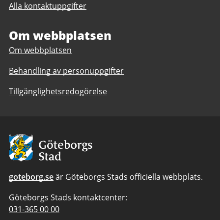
Burgårdens
Alla kontaktuppgifter
Burgårdens
gymnasium
gymnasium
Om webbplatsen
Om webbplatsen
Behandling av personuppgifter
Tillgänglighetsredogörelse
Avsändare:
Göteborgs
Stad
goteborg.se
är Göteborgs Stads officiella webbplats.
Göteborgs Stads kontaktcenter:
Telefonnummer
031-365 00 00