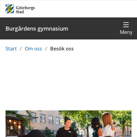
Burgårdens gymnasium
Du
Start
/
Om oss
/
Besök oss
är
här: