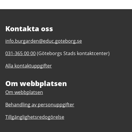
Kontakta oss
E-
info.burgarden@educ.goteborg.se
post
Telefonnummer
031-365 00 00
(Göteborgs Stads kontaktcenter)
till
till
Burgårdens
Alla kontaktuppgifter
Burgårdens
gymnasium
gymnasium
Om webbplatsen
Om webbplatsen
Behandling av personuppgifter
Tillgänglighetsredogörelse