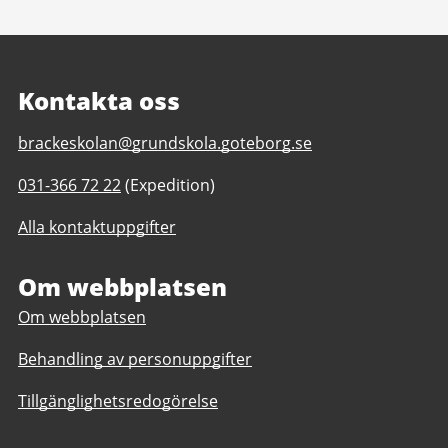
Kontakta oss
E-
brackeskolan@grundskola.goteborg.se
post
Telefonnummer
031-366 72 22
(Expedition)
till
till
Bräckeskolan
Alla kontaktuppgifter
Bräckeskolan
F-
F-
6
6
Om webbplatsen
Om webbplatsen
Behandling av personuppgifter
Tillgänglighetsredogörelse