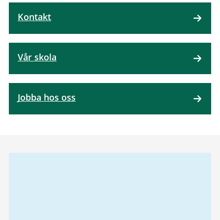
Kontakt
Vår skola
Jobba hos oss
Relaterad
information