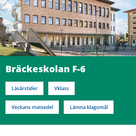
Bräckeskolan F-6
Läsårstider
Vklass
Veckans matsedel
Lämna klagomål