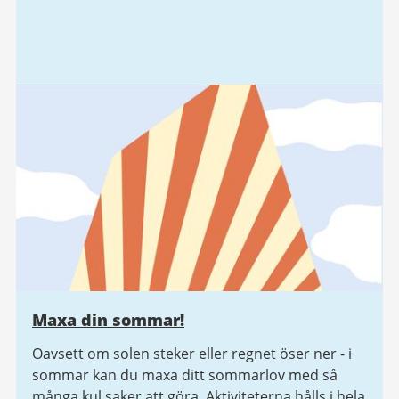
Maxa din sommar!
Oavsett om solen steker eller regnet öser ner - i
sommar kan du maxa ditt sommarlov med så
många kul saker att göra. Aktiviteterna hålls i hela