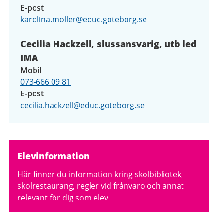
E-post
karolina.moller@educ.goteborg.se
Cecilia Hackzell, slussansvarig, utb led
IMA
Mobil
073-666 09 81
E-post
cecilia.hackzell@educ.goteborg.se
Relaterad
Elevinformation
information
Här finner du information kring skolbibliotek,
skolrestaurang, regler vid frånvaro och annat
relevant för dig som elev.