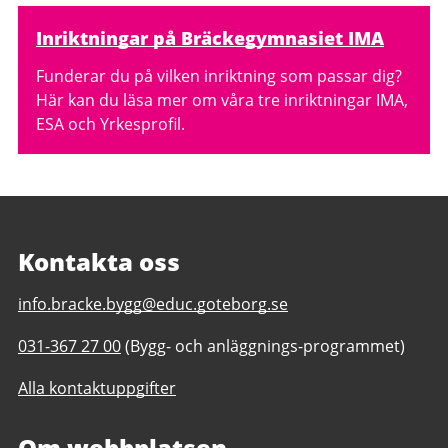
Inriktningar på Bräckegymnasiet IMA
Funderar du på vilken inriktning som passar dig?
Här kan du läsa mer om våra tre inriktningar IMA,
ESA och Yrkesprofil.
Kontakta oss
E-
info.bracke.bygg@educ.goteborg.se
post
Telefonnummer
031-367 27 00
(Bygg- och anläggnings-programmet)
till
till
Bräckegymnasiet
Alla kontaktuppgifter
Bräckegymnasiet
Bygg-
Bygg-
och
och
Om webbplatsen