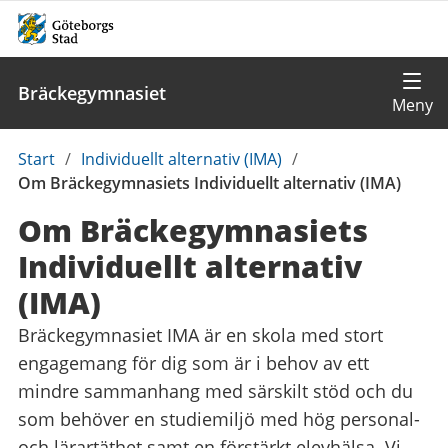
Bräckegymnasiet
Du
Start
/
Individuellt alternativ (IMA)
/
är
Om Bräckegymnasiets Individuellt alternativ (IMA)
här:
Om Bräckegymnasiets
Individuellt alternativ
(IMA)
Bräckegymnasiet IMA är en skola med stort
engagemang för dig som är i behov av ett
mindre sammanhang med särskilt stöd och du
som behöver en studiemiljö med hög personal-
och lärartäthet samt en förstärkt elevhälsa. Vi