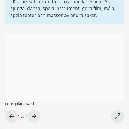
I Kulturskolan kan du som är mellan 6 och 19 år
sjunga, dansa, spela instrument, göra film, måla,
spela teater och massor av andra saker.
Bildgalleri
Foto: Jafar Alwash
Bild
1
av
4
1
av