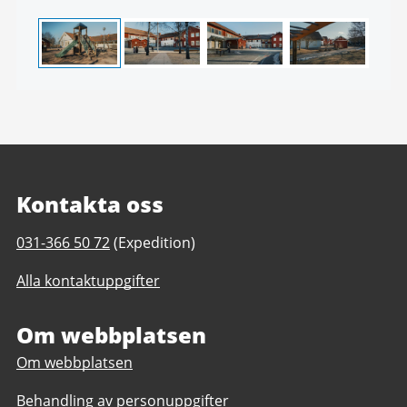
4
Kontakta oss
Telefonnummer
031-366 50 72
(Expedition)
till
Alla kontaktuppgifter
Björlandaskolan
F-
6
Om webbplatsen
Om webbplatsen
Behandling av personuppgifter