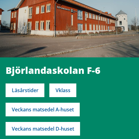
Björlandaskolan F-6
Läsårstider
Vklass
Veckans matsedel A-huset
Veckans matsedel D-huset