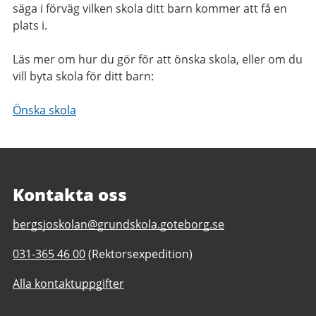
säga i förväg vilken skola ditt barn kommer att få en
plats i.
Läs mer om hur du gör för att önska skola, eller om du
vill byta skola för ditt barn:
Önska skola
Kontakta oss
E-
bergsjoskolan@grundskola.goteborg.se
post
Telefonnummer
031-365 46 00
(Rektorsexpedition)
till
till
Bergsjöskolan
Alla kontaktuppgifter
Bergsjöskolan
F-
F-
6,