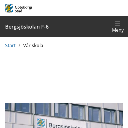
Bergsjöskolan F-6
Du
Start
/
Vår skola
är
här: