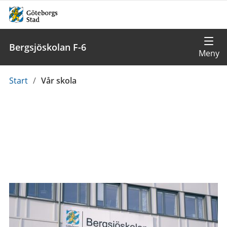
Bergsjöskolan F-6
Du
Start
/
Vår skola
är
här: