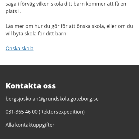
säga i förväg vilken skola ditt barn kommer att få en
plats i.
Läs mer om hur du gör för att önska skola, eller om du
vill byta skola för ditt barn:
Önska skola
Kontakta oss
E-
bergsjoskolan@grundskola.goteborg.se
post
Telefonnummer
031-365 46 00
(Rektorsexpedition)
till
till
Bergsjöskolan
Alla kontaktuppgifter
Bergsjöskolan
F-
F-
6,