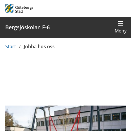
Bergsjöskolan F-6
Du
Start
/
Jobba hos oss
är
här: