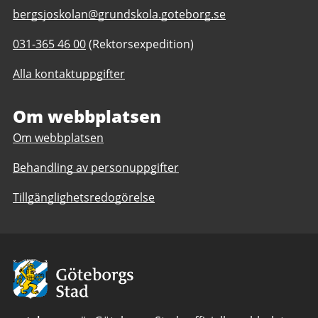
E-
bergsjoskolan@grundskola.goteborg.se
post
Telefonnummer
031-365 46 00
(Rektorsexpedition)
till
till
Bergsjöskolan
Alla kontaktuppgifter
Bergsjöskolan
F-
F-
6,
6,
Om webbplatsen
anpassad
anpassad
grundskola
Om webbplatsen
grundskola
1-
1-
6
Behandling av personuppgifter
6
Tillgänglighetsredogörelse
Avsändare:
Göteborgs
Stad