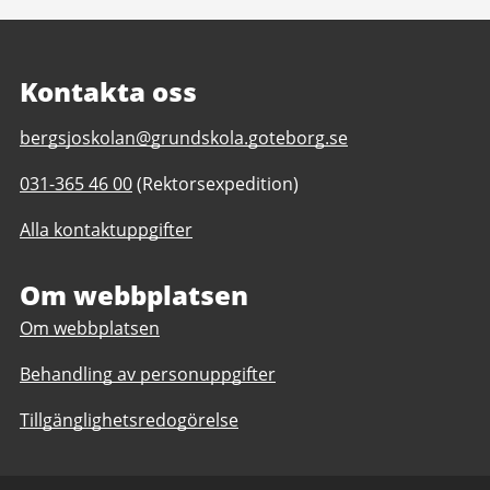
Kontakta oss
E-
bergsjoskolan@grundskola.goteborg.se
post
Telefonnummer
031-365 46 00
(Rektorsexpedition)
till
till
Bergsjöskolan
Alla kontaktuppgifter
Bergsjöskolan
F-
F-
6,
6,
Om webbplatsen
anpassad
anpassad
grundskola
Om webbplatsen
grundskola
1-
1-
6
Behandling av personuppgifter
6
Tillgänglighetsredogörelse