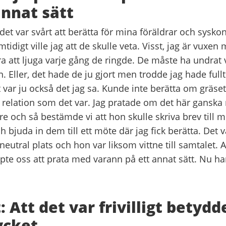
annat sätt
t det var svårt att berätta för mina föräldrar och syskon
tidigt ville jag att de skulle veta. Visst, jag är vuxen
a att ljuga varje gång de ringde. De måste ha undrat v
en. Eller, det hade de ju gjort men trodde jag hade ful
 var ju också det jag sa. Kunde inte berätta om gräset
 relation som det var. Jag pratade om det här gansk
 och så bestämde vi att hon skulle skriva brev till m
 bjuda in dem till ett möte där jag fick berätta. Det v
neutral plats och hon var liksom vittne till samtalet. 
pte oss att prata med varann på ett annat sätt. Nu ha
 Att det var frivilligt betydd
ycket