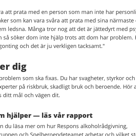
ra att prata med en person som man inte har personlig
saker som kan vara svåra att prata med sina närmaste 
em ledsna. Många tror nog att det är jättedyrt med ps
h så söker dom inte hjälp trots att dom har problem. 
gonting och det är ju verkligen tacksamt."
er dig
 problem som ska fixas. Du har svagheter, styrkor och
r experter på riskbruk, skadligt bruk och beroende. Hör a
 ditt mål och vägen dit.
 hjälper — läs vår rapport
an du läsa mer om hur Respons alkoholrådgivning,
uppen och Spelberoendeteamet arbetar och vilket s