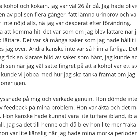
 alkohol och kokain, jag var väl 26 år då. Jag hade blivi
 av polisen flera gånger, fått lämna urinprov och var
r inte nöjd alls, nä jag var desperat efter förändring.
 att komma hit, det var som om jag blev lättare när j
lo lättare. Det var så många saker som jag hade hållit
jag över. Andra kanske inte var så himla farliga. Det
jag fick en klarare bild av saker som hänt, jag kunde 
h sen när jag väl satte fingret på att alkohol var ett 
å kunde vi jobba med hur jag ska tänka framåt om jag s
oner igen.
yssnade på mig och verkade genuin. Hon dömde inte,
av feedback på mina problem. Hon var äkta och det m
 Hon kanske hade kunnat vara lite tuffare ibland, ibl
ll. Jag sa det till henne och då blev hon lite mer ”raka 
 hon var lite känslig när jag hade mina mörka perioder