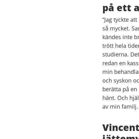
på ett 
”Jag tyckte at
så mycket. Sam
kändes inte br
trött hela tid
studierna. Det
redan en kass
min behandlare
och syskon och
berätta på en 
hänt. Och hjäl
av min familj.
Vincent:
jättem