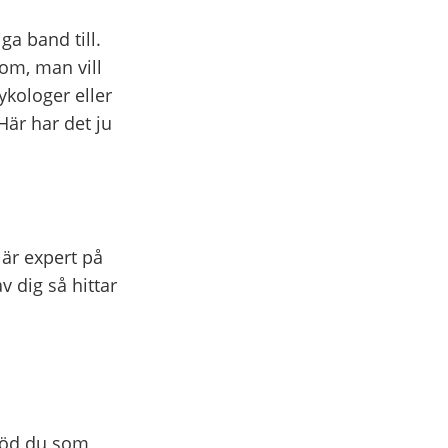
a band till.
om, man vill
ykologer eller
Här har det ju
 är expert på
v dig så hittar
töd du som