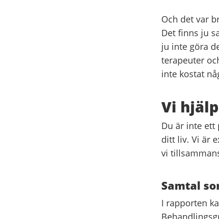
Och det var b
Det finns ju 
ju inte göra d
terapeuter oc
inte kostat nå
Vi hjälp
Du är inte ett
ditt liv. Vi ä
vi tillsammans
Samtal som
I rapporten k
Behandlingsgr