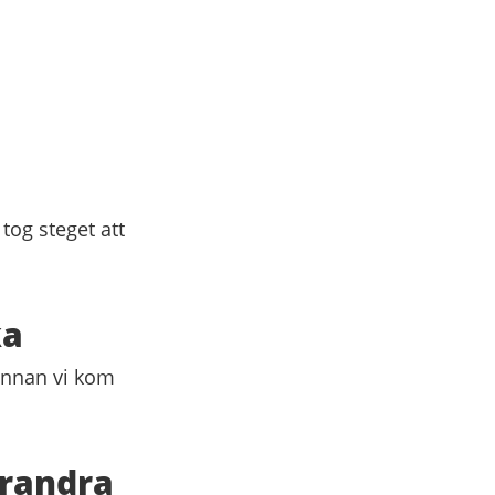
 tog steget att
ka
. Innan vi kom
arandra