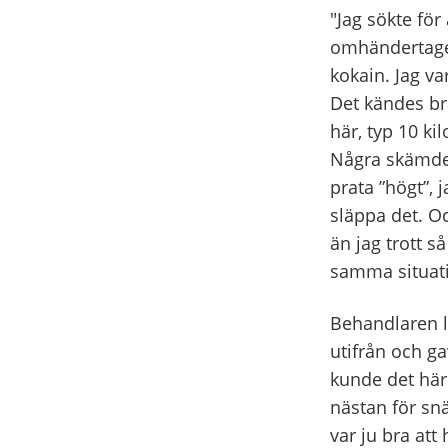
"Jag sökte för
omhändertagen
kokain. Jag va
Det kändes bra
här, typ 10 ki
Några skämdes 
prata ”högt”, 
släppa det. Oc
än jag trott s
samma situati
Behandlaren l
utifrån och g
kunde det här.
nästan för snä
var ju bra att