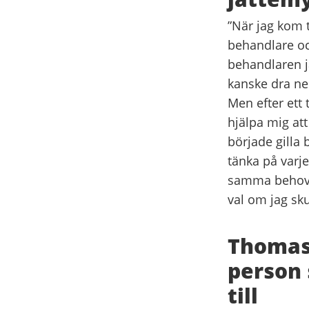
”När jag kom 
behandlare och
behandlaren ja
kanske dra ner
Men efter ett
hjälpa mig att
började gilla 
tänka på varj
samma behov lä
val om jag sku
Thomas:
person 
till