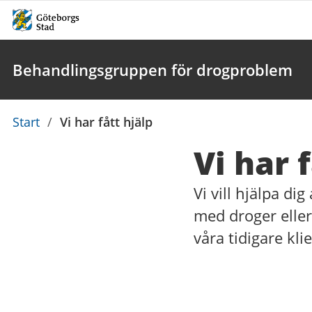
Behandlingsgruppen för drogproblem
Du
Start
/
Vi har fått hjälp
är
Vi har 
här:
Vi vill hjälpa di
med droger eller
våra tidigare kl