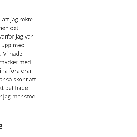
 att jag rökte
 men det
arför jag var
lt upp med
. Vi hade
a mycket med
ina föräldrar
ar så skönt att
Att det hade
r jag mer stöd
e