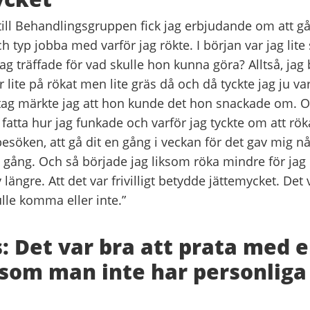
till Behandlingsgruppen fick jag erbjudande om att g
 typ jobba med varför jag rökte. I början var jag lite s
g träffade för vad skulle hon kunna göra? Alltså, jag 
 lite på rökat men lite gräs då och då tyckte jag ju var
 tag märkte jag att hon kunde det hon snackade om. 
 fatta hur jag funkade och varför jag tyckte om att rök
besöken, att gå dit en gång i veckan för det gav mig nå
e gång. Och så började jag liksom röka mindre för jag
ngre. Att det var frivilligt betydde jättemycket. Det 
lle komma eller inte.”
 Det var bra att prata med 
som man inte har personliga