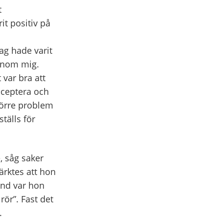
t
it positiv på
ag hade varit
 inom mig.
 var bra att
acceptera och
större problem
tälls för
 såg saker
ärktes att hon
and var hon
rör”. Fast det
.