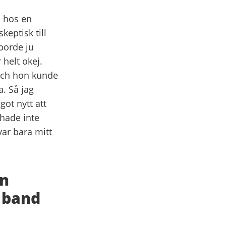
å hos en
keptisk till
borde ju
 helt okej.
Och hon kunde
a. Så jag
got nytt att
 hade inte
var bara mitt
en
 band