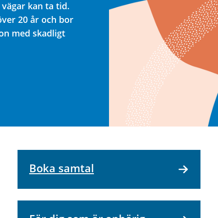
 vägar kan ta tid.
över 20 år och bor
gon med skadligt
Boka samtal