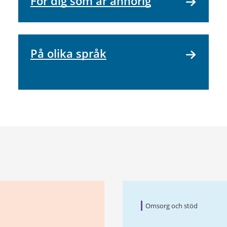
För dig som är anhörig
På olika språk
Omsorg och stöd