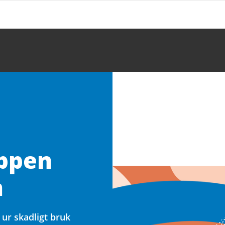
ppen
m
 ur skadligt bruk