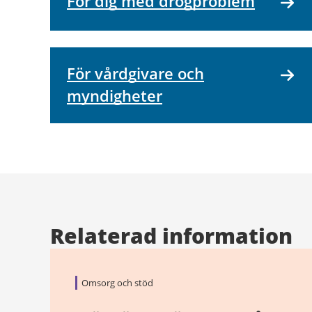
För dig med drogproblem
För vårdgivare och
myndigheter
Relaterad information
Omsorg och stöd