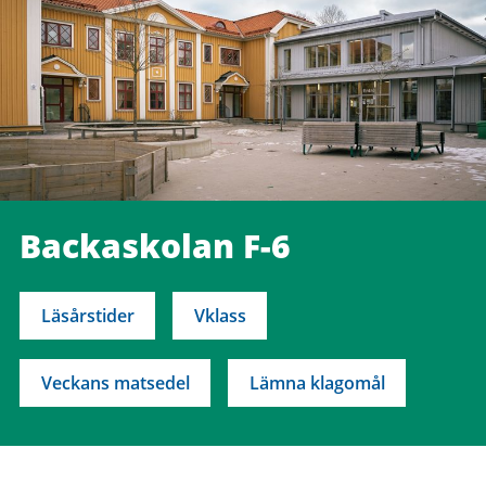
Backaskolan F-6
Läsårstider
Vklass
Veckans matsedel
Lämna klagomål