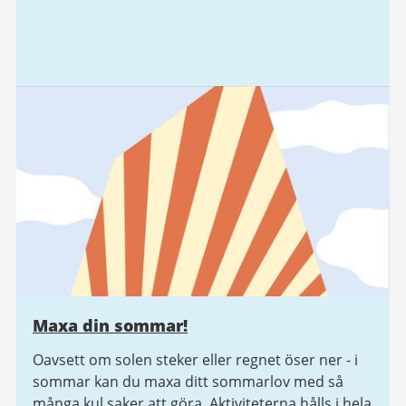
Maxa din sommar!
Oavsett om solen steker eller regnet öser ner - i
sommar kan du maxa ditt sommarlov med så
många kul saker att göra. Aktiviteterna hålls i hela