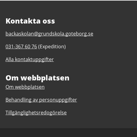
Kontakta oss
E-
backaskolan@grundskola.goteborg.se
post
Telefonnummer
031-367 60 76
(Expedition)
till
till
Backaskolan
Alla kontaktuppgifter
Backaskolan
F-
F-
6
6
Om webbplatsen
Om webbplatsen
Behandling av personuppgifter
Tillgänglighetsredogörelse