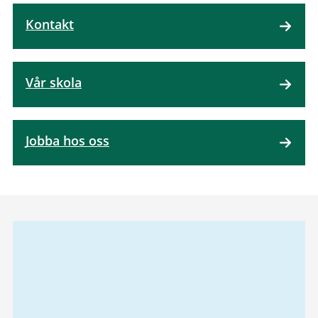
Kontakt
Vår skola
Jobba hos oss
Relaterad
information