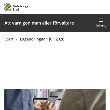
Att vara god man eller förvaltare
Du
Start
/
Lagändringar 1 juli 2026
är
här: