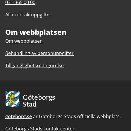
Telefonnummer
031-365 00 00
till
till
Överförmyndaren
Alla kontaktuppgifter
Överförmyndaren
Om webbplatsen
Om webbplatsen
Behandling av personuppgifter
Tillgänglighetsredogörelse
Avsändare:
Göteborgs
Stad
goteborg.se
är Göteborgs Stads officiella webbplats.
Göteborgs Stads kontaktcenter: