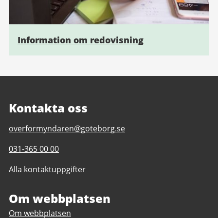
Information om redovisning
Kontakta oss
E-
overformyndaren@goteborg.se
post
Telefonnummer
031-365 00 00
till
till
Överförmyndaren
Alla kontaktuppgifter
Överförmyndaren
Om webbplatsen
Om webbplatsen