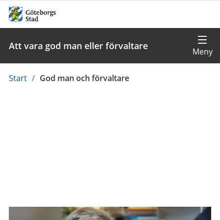
Att vara god man eller förvaltare
Du
Start
/
God man och förvaltare
är
här: