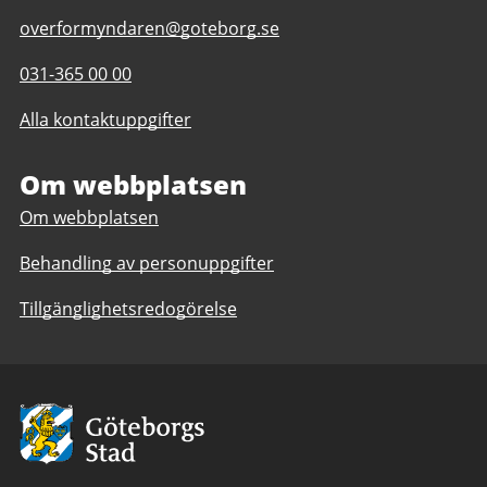
E-
overformyndaren@goteborg.se
post
Telefonnummer
031-365 00 00
till
till
Överförmyndaren
Alla kontaktuppgifter
Överförmyndaren
Om webbplatsen
Om webbplatsen
Behandling av personuppgifter
Tillgänglighetsredogörelse
Avsändare:
Göteborgs
Stad