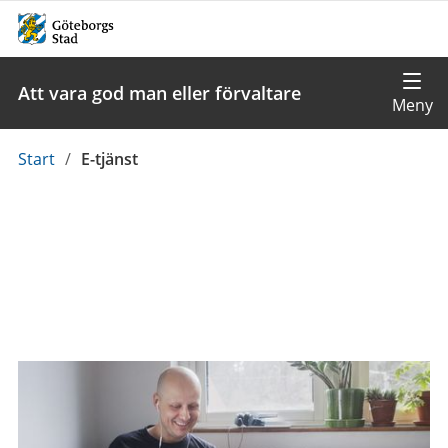
Att vara god man eller förvaltare
Du
Start
/
E-tjänst
är
här: