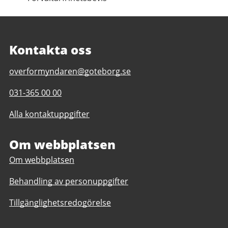
Kontakta oss
E-
overformyndaren@goteborg.se
post
Telefonnummer
031-365 00 00
till
till
Överförmyndaren
Alla kontaktuppgifter
Överförmyndaren
Om webbplatsen
Om webbplatsen
Behandling av personuppgifter
Tillgänglighetsredogörelse