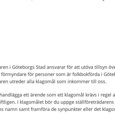
en i Göteborgs Stad ansvarar för att utöva tillsyn ö
h förmyndare för personer som är folkbokförda i Göte
en utreder alla klagomål som inkommer till oss.
handlägga ett ärende som ett klagomål krävs i regel 
ftligen. I klagomålet bör du uppge ställföreträdaren
 namn samt framföra de synpunkter eller det klag