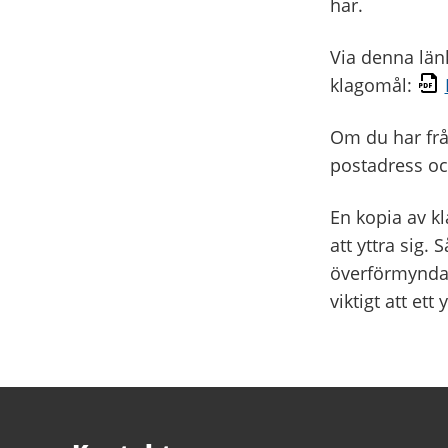
har.
Via denna länk
klagomål:
Om du har fråg
postadress och
En kopia av kl
att yttra sig.
överförmyndar
viktigt att et