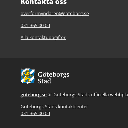
Kontakta oss
E-
overformyndaren@goteborg.se
post
Telefonnummer
031-365 00 00
till
till
Överförmyndaren
Alla kontaktuppgifter
Överförmyndaren
Avsändare:
Göteborgs
Stad
goteborg.se
är Göteborgs Stads officiella webbpla
Göteborgs Stads kontaktcenter:
Telefonnummer
031-365 00 00
till
Göteborgs