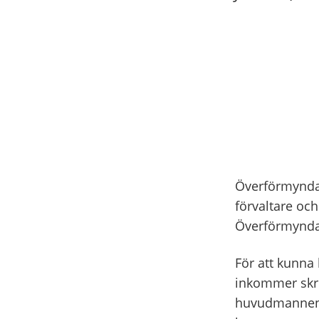
Överförmyndar
förvaltare oc
Överförmyndar
För att kunna 
inkommer skri
huvudmannens