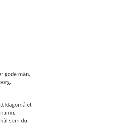
ver gode män,
borg.
att klagomålet
s namn,
omål som du