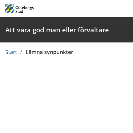
Att vara god man eller förvaltare
Du
Start
/
Lämna synpunkter
är
här: