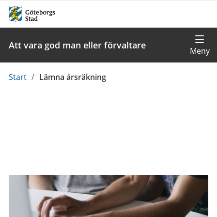
Att vara god man eller förvaltare
Du
Start
/
Lämna årsräkning
är
här: