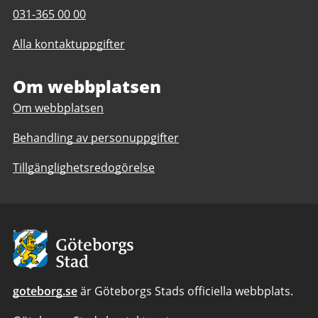
post
Telefonnummer
031-365 00 00
till
till
Överförmyndaren
Alla kontaktuppgifter
Överförmyndaren
Om webbplatsen
Om webbplatsen
Behandling av personuppgifter
Tillgänglighetsredogörelse
Avsändare:
Göteborgs
Stad
goteborg.se
är Göteborgs Stads officiella webbplats.