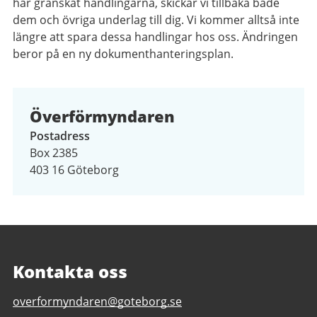
har granskat handlingarna, skickar vi tillbaka både
dem och övriga underlag till dig. Vi kommer alltså inte
längre att spara dessa handlingar hos oss. Ändringen
beror på en ny dokumenthanteringsplan.
Överförmyndaren
Postadress
Box 2385
403 16 Göteborg
Kontakta oss
E-
overformyndaren@goteborg.se