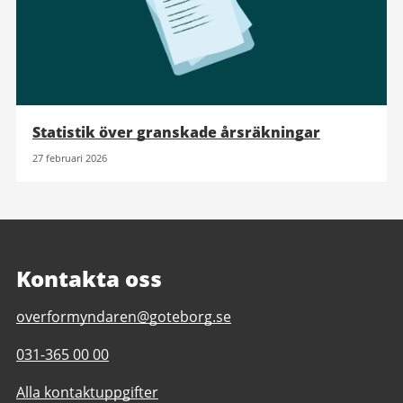
Statistik över granskade årsräkningar
27 februari 2026
Kontakta oss
E-
overformyndaren@goteborg.se
post
Telefonnummer
031-365 00 00
till
till
Överförmyndaren
Alla kontaktuppgifter
Överförmyndaren