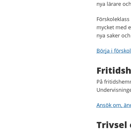
nya lärare oc
Förskoleklass
mycket med ele
nya saker och
Börja i försko
Fritids
På fritidshemm
Undervisningen
Ansök om, änd
Trivsel