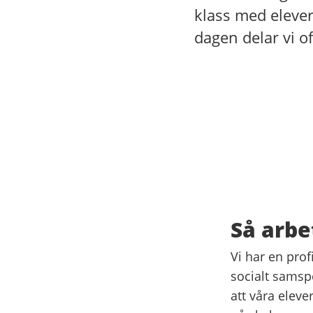
klass med elever 
dagen delar vi o
Så arbe
Vi har en pro
socialt samspe
att våra eleve