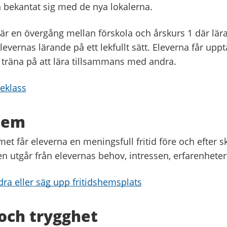
h bekantat sig med de nya lokalerna.
 är en övergång mellan förskola och årskurs 1 där lär
vernas lärande på ett lekfullt sätt. Eleverna får upptä
 träna på att lära tillsammans med andra.
leklass
hem
et får eleverna en meningsfull fritid före och efter s
 utgår från elevernas behov, intressen, erfarenheter 
ra eller säg upp fritidshemsplats
 och trygghet