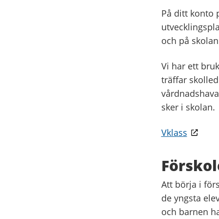
På ditt konto 
utvecklingspl
och på skolan
Vi har ett br
träffar skolle
vårdnadshavar
sker i skolan.
Vklass
Förskol
Att börja i fö
de yngsta ele
och barnen har 