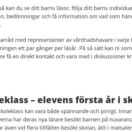
på kan du se ditt barns läxor, följa ditt barns individue
an, bedömningar och få information om vad som händ
.
ukarråd med representanter av vårdnadshavare i varje
dningen ett par gånger per läsår. På så sätt kan ni som
e få en direkt kontakt och vara med i diskussioner k
eklass – elevens första år i s
rskoleklass kan vara både spännande och pirrigt. Innan
verna har deras nya lärare besökt barnen på nuvarand
även vid flera tillfällen besökt skolan, ätit i matsalen