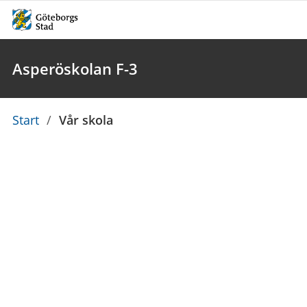
Asperöskolan F-3
Du
Start
/
Vår skola
är
här: