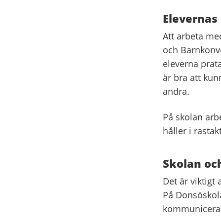
Elevernas 
Att arbeta med
och Barnkonven
eleverna prata
är bra att kun
andra.
På skolan arb
håller i rastak
Skolan oc
Det är viktigt
På Donsöskolan
kommunicerar