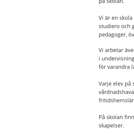
på skolan.
Vi är en skola
studiero och 
pedagoger, öv
Vi arbetar äve
i undervisning
för varandra 
Varje elev på
vårdnadshavar
fritidshemslär
På skolan fin
skapelser.