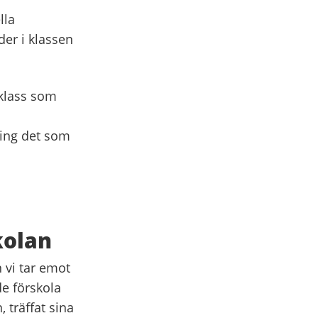
lla
er i klassen
 klass som
ring det som
kolan
 vi tar emot
e förskola
, träffat sina