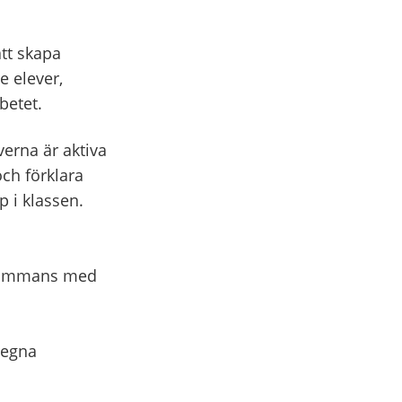
tt skapa
e elever,
betet.
verna är aktiva
och förklara
p i klassen.
llsammans med
 egna