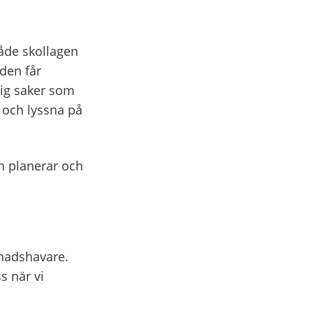
både skollagen
den får
sig saker som
 och lyssna på
h planerar och
dnadshavare.
s när vi