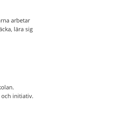
arna arbetar
cka, lära sig
kolan.
och initiativ.