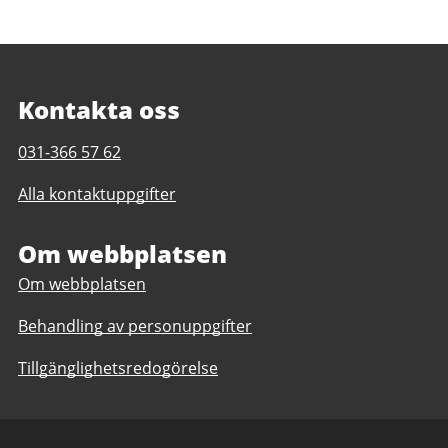
Kontakta oss
Telefonnummer
031-366 57 62
till
Alla kontaktuppgifter
Asperöskolan
F-
3
Om webbplatsen
Om webbplatsen
Behandling av personuppgifter
Tillgänglighetsredogörelse