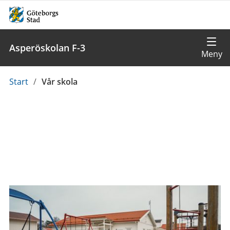
Asperöskolan F-3
Du
Start
/
Vår skola
är
här: