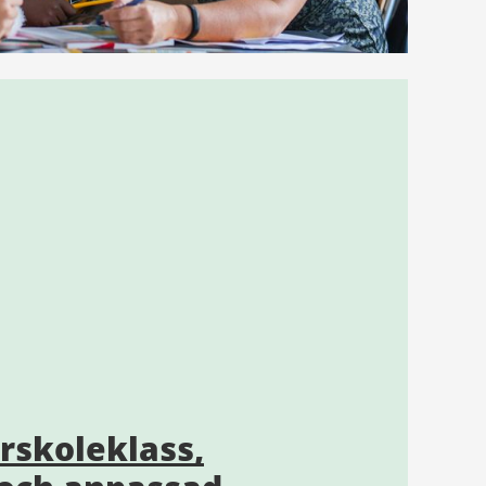
örskoleklass,