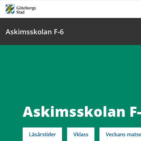
Askimsskolan F-6
Askimsskolan F
Läsårstider
Vklass
Veckans matse