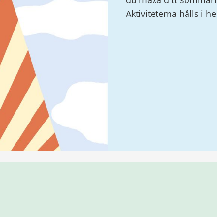
du maxa ditt sommarlo
Aktiviteterna hålls i h