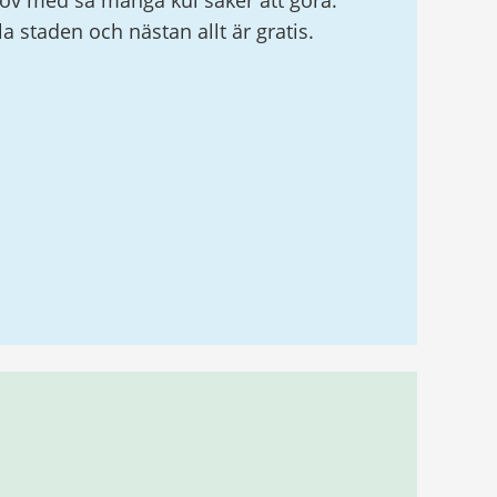
v med så många kul saker att göra.
ela staden och nästan allt är gratis.