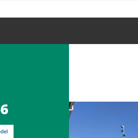
-6
del