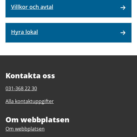
Villkor och avtal
Hyra lokal
Kontakta oss
Telefonnummer
031-368 22 30
till
Alla kontaktuppgifter
Askims
simhall
Om webbplatsen
Om webbplatsen