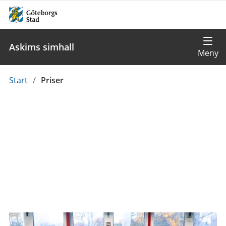
Askims simhall
Du
Start
/
Priser
är
här: