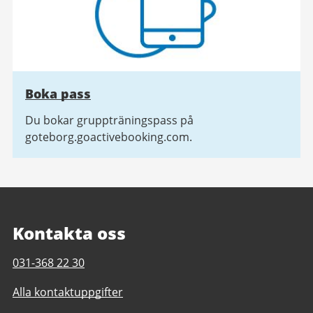
Boka pass
Du bokar gruppträningspass på
goteborg.goactivebooking.com.
Kontakta oss
Telefonnummer
031-368 22 30
till
Alla kontaktuppgifter
Askims