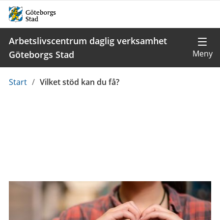
Arbetslivscentrum daglig verksamhet
Göteborgs Stad
Du
Start
/
Vilket stöd kan du få?
är
här: