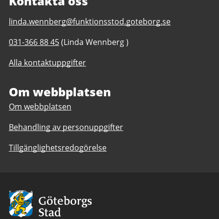
Kontakta oss
E-
linda.wennberg@funktionsstod.goteborg.se
post
Telefonnummer
031-366 88 45
(Linda Wennberg )
till
till
Arbetslivscentrum
Alla kontaktuppgifter
Arbetslivscentrum
daglig
daglig
verksamhet
verksamhet
Om webbplatsen
Göteborgs
Göteborgs
Stad
Om webbplatsen
Stad
Behandling av personuppgifter
Tillgänglighetsredogörelse
Avsändare:
Göteborgs