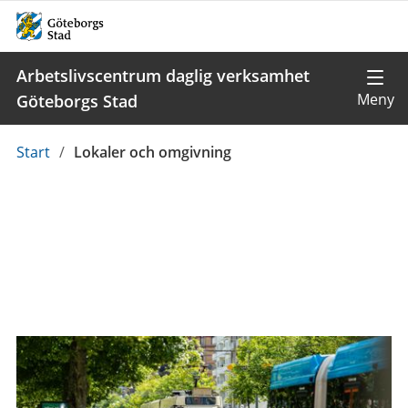
Arbetslivscentrum daglig verksamhet
Göteborgs Stad
Du
Start
/
Lokaler och omgivning
är
här: