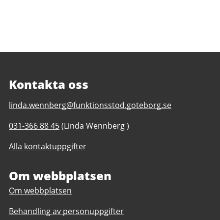
Kontakta oss
E-
linda.wennberg@funktionsstod.goteborg.se
post
Telefonnummer
031-366 88 45
(Linda Wennberg )
till
till
Arbetslivscentrum
Alla kontaktuppgifter
Arbetslivscentrum
daglig
daglig
verksamhet
verksamhet
Om webbplatsen
Göteborgs
Göteborgs
Stad
Om webbplatsen
Stad
Behandling av personuppgifter