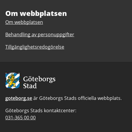
gymnasieskola
Om webbplatsen
Om webbplatsen
Behandling av personuppgifter
Tillgänglighetsredogörelse
Avsändare:
Göteborgs
Stad
goteborg.se
är Göteborgs Stads officiella webbplats.
Göteborgs Stads kontaktcenter:
Telefonnummer
031-365 00 00
till
Göteborgs