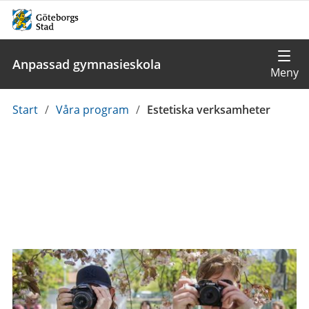
Anpassad gymnasieskola
Du
Start
/
Våra program
/
Estetiska verksamheter
är
här: