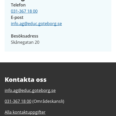
Telefon
031-367 18 00
E-post
info.ag@educ.goteborg.se
Besöksadress
Skånegatan 20
Kontakta oss
E-
info.ag@educ.goteborg.se
post
Telefonnummer
031-367 18 00
(Områdeskansli)
till
till
Anpassad
Alla kontaktuppgifter
Anpassad
gymnasieskola