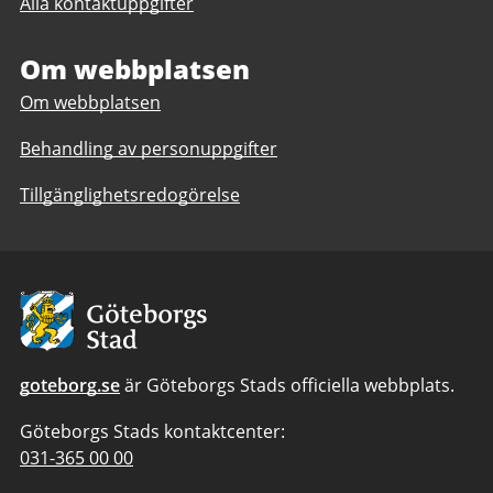
Alla kontaktuppgifter
Anpassad
gymnasieskola
gymnasieskola
Om webbplatsen
Om webbplatsen
Behandling av personuppgifter
Tillgänglighetsredogörelse
Avsändare:
Göteborgs
Stad
goteborg.se
är Göteborgs Stads officiella webbplats.
Göteborgs Stads kontaktcenter:
Telefonnummer
031-365 00 00
till