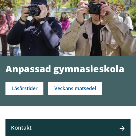
Anpassad gymnasieskola
Läsårstider
Veckans matsedel
Kontakt