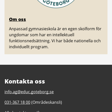
Om oss
Anpassad gymnasieskola är en egen skolform för
ungdomar som har en intellektuell
funktionsnedsättning. Vi har både nationella och
individuellt program.
Kontakta oss
E-
info.ag@educ.goteborg.se
post
Telefonnummer
031-367 18 00
(Områdeskansli)
till
till
Anpassad