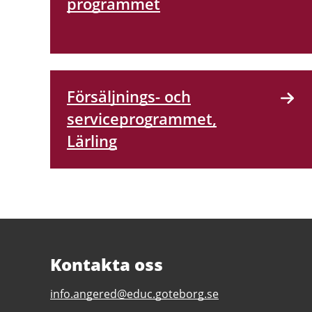
programmet
Försäljnings- och
serviceprogrammet,
Lärling
Kontakta oss
E-
info.angered@educ.goteborg.se
post