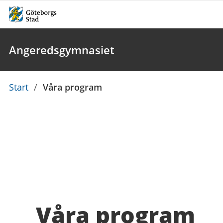
Angeredsgymnasiet
Du
Start
/
Våra program
är
här:
Våra program