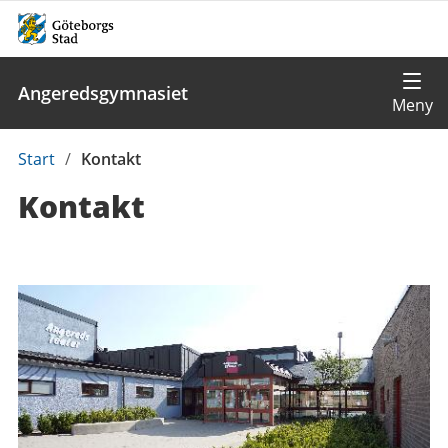
Angeredsgymnasiet
Du
Start
/
Kontakt
är
Kontakt
här:
Kontaktuppgifter