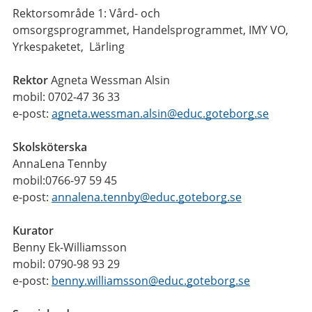
Rektorsområde 1: Vård- och
omsorgsprogrammet, Handelsprogrammet, IMY VO,
Yrkespaketet, Lärling
Rektor
Agneta Wessman Alsin
mobil: 0702-47 36 33
e-post:
agneta.wessman.alsin@educ.goteborg.se
Skolsköterska
AnnaLena Tennby
mobil:0766-97 59 45
e-post:
annalena.tennby@educ.goteborg.se
Kurator
Benny Ek-Williamsson
mobil: 0790-98 93 29
e-post:
benny.williamsson@educ.goteborg.se