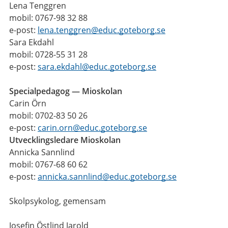
Lena Tenggren
mobil:
0767-98 32 88
e-post:
lena.tenggren@educ.goteborg.se
Sara Ekdahl
mobil: 0728-55 31 28
e-post:
sara.ekdahl@educ.goteborg.se
Specialpedagog — Mioskolan
Carin Örn
mobil: 0702-83 50 26
e-post:
carin.orn@educ.goteborg.se
Utvecklingsledare Mioskolan
Annicka Sannlind
mobil: 0767-68 60 62
e-post:
annicka.sannlind@educ.goteborg.se
Skolpsykolog, gemensam
Josefin Östlind Jarold