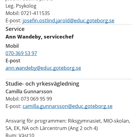
Leg. Psykolog
Mobil: 0721-411535
E-post:
josefin.ostlind.jarold@educ.goteborg.se
Service
Ann Wandeby, servicechef
Mobil
070-369 53 97
E-post
ann.wandeby@educ.goteborg.se
Studie- och yrkesvägledning
Camilla Gunnarsson
Mobil: 073 069 95 99
E-post:
camilla.gunnarsson@educ.goteborg.se
Ansvarig för programmen: Riksgymnasiet, MIO-skolan,
SA, EK, NA och Lärcentrum (Ang 2 och 4)
Rum: Väst10