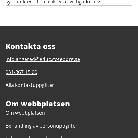
synpunkter. Dina åsikter är viktiga för oss.
Kontakta oss
E-
info.angered@educ.goteborg.se
post
Telefonnummer
031-367 15 00
till
till
Angeredsgymnasiet
Alla kontaktuppgifter
Angeredsgymnasiet
Om webbplatsen
Om webbplatsen
Behandling av personuppgifter