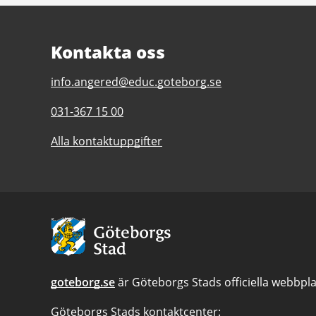
Kontakta oss
E-
info.angered@educ.goteborg.se
post
Telefonnummer
031-367 15 00
till
till
Angeredsgymnasiet
Alla kontaktuppgifter
Angeredsgymnasiet
Avsändare:
Göteborgs
Stad
goteborg.se
är Göteborgs Stads officiella webbpla
Göteborgs Stads kontaktcenter: