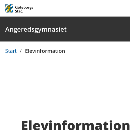
Angeredsgymnasiet
Du
Start
/
Elevinformation
är
här:
Elevinformatio