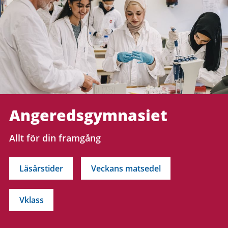
Angeredsgymnasiet
Allt för din framgång
Läsårstider
Veckans matsedel
Vklass