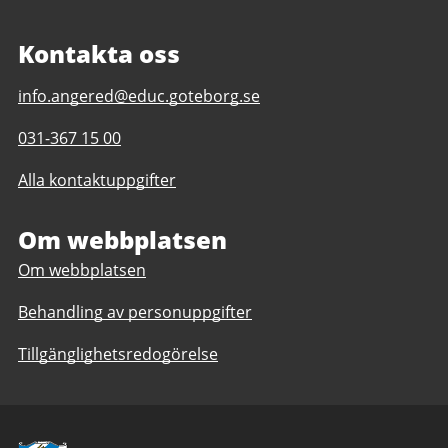
Kontakta oss
E-
info.angered@educ.goteborg.se
post
Telefonnummer
031-367 15 00
till
till
Angeredsgymnasiet
Alla kontaktuppgifter
Angeredsgymnasiet
Om webbplatsen
Om webbplatsen
Behandling av personuppgifter
Tillgänglighetsredogörelse