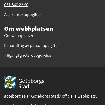
Telefonnummer
031-368 22 90
till
Alla kontaktuppgifter
Angered
Arena
Om webbplatsen
Om webbplatsen
Behandling av personuppgifter
Tillgänglighetsredogörelse
Avsändare:
Göteborgs
Stad
goteborg.se
är Göteborgs Stads officiella webbplats.