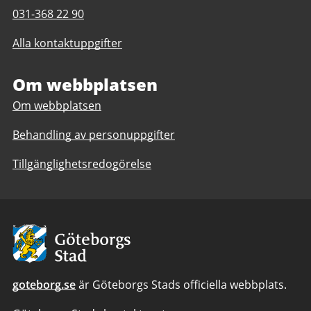
Telefonnummer
031-368 22 90
till
Alla kontaktuppgifter
Angered
Arena
Om webbplatsen
Om webbplatsen
Behandling av personuppgifter
Tillgänglighetsredogörelse
Avsändare:
Göteborgs
Stad
goteborg.se
är Göteborgs Stads officiella webbplats.