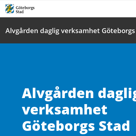
Alvgården daglig verksamhet Göteborgs
Alvgården dagli
verksamhet
Göteborgs Stad