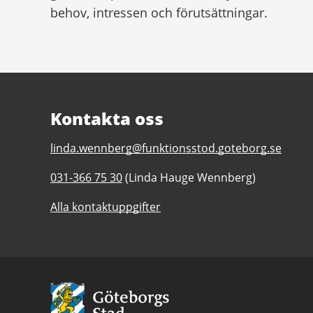
behov, intressen och förutsättningar.
Kontakta oss
E-
linda.wennberg@funktionsstod.goteborg.se
post
Telefonnummer
031-366 75 30
(Linda Hauge Wennberg)
till
till
Alvgårdens
Alla kontaktuppgifter
Alvgårdens
dagliga
dagliga
verksamhet
verksamhet
Göteborgs
Göteborgs
Stad
Stad
Avsändare:
Göteborgs