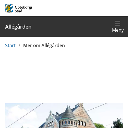
Allégården
Du
Start
/
Mer om Allégården
är
här: