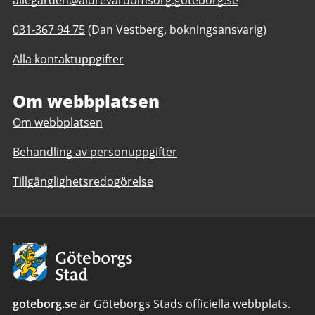
E-
allegarden@aldrevardomsorg.goteborg.se
post
Telefonnummer
031-367 94 75
(Dan Vestberg, bokningsansvarig)
till
till
Mötesplats
Alla kontaktuppgifter
Mötesplats
Allégården
Allégården
Haga
Haga
Om webbplatsen
Om webbplatsen
Behandling av personuppgifter
Tillgänglighetsredogörelse
Avsändare:
Göteborgs
Stad
goteborg.se
är Göteborgs Stads officiella webbplats.