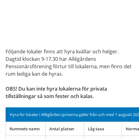
Följande lokaler finns att hyra kvällar och helger.
Dagtid klockan 9-17.30 har Allégårdens
Pensionärsförening förtur till lokalerna, men finns det
rum lediga kan de hyras.
OBS! Du kan inte hyra lokalerna för privata
tillställningar så som fester och kalas.
Hyra för lokaler i Allégården (priserna gäller från och med 1 augusti 20
Rummets namn
Antal platser
Låg taxa
Norma