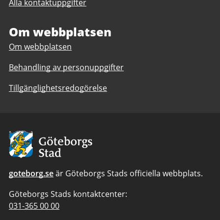
Alla kontaktuppgifter
Mötesplats
Allégården
Allégården
Haga
Haga
Om webbplatsen
Om webbplatsen
Behandling av personuppgifter
Tillgänglighetsredogörelse
Avsändare:
Göteborgs
Stad
goteborg.se
är Göteborgs Stads officiella webbplats.
Göteborgs Stads kontaktcenter:
Telefonnummer
031-365 00 00
till