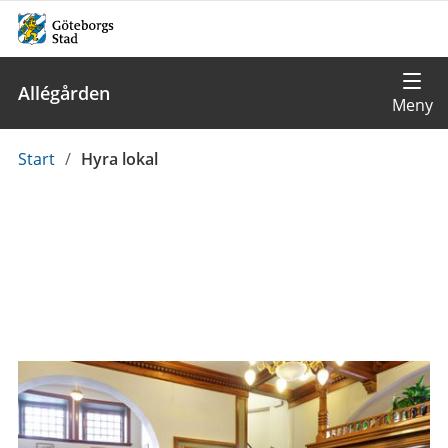
Allégården
Du
Start
/
Hyra lokal
är
här: