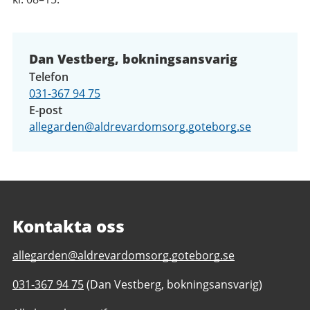
Dan Vestberg, bokningsansvarig
Telefon
031-367 94 75
E-post
allegarden@aldrevardomsorg.goteborg.se
Kontakta oss
E-
allegarden@aldrevardomsorg.goteborg.se
post
Telefonnummer
031-367 94 75
(Dan Vestberg, bokningsansvarig)
till
till
Mötesplats