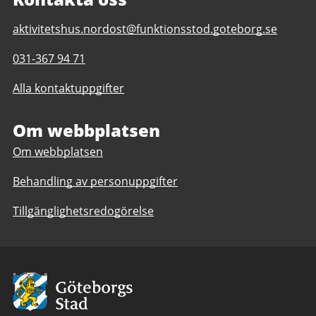
E-
aktivitetshus.nordost@funktionsstod.goteborg.se
post
Telefonnummer
031-367 94 71
till
till
Aktivitetshus
Alla kontaktuppgifter
Aktivitetshus
Nordost,
Nordost,
Sekelhuset
Sekelhuset
Om webbplatsen
Om webbplatsen
Behandling av personuppgifter
Tillgänglighetsredogörelse
Avsändare:
Göteborgs
Stad