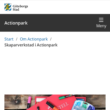
Actionpark
Du
Start
/
Om Actionpark
/
är
Skaparverkstad i Actionpark
här: