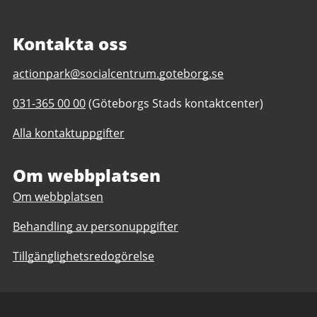
Kontakta oss
E-
actionpark@socialcentrum.goteborg.se
post
Telefonnummer
031-365 00 00
(Göteborgs Stads kontaktcenter)
till
till
Actionparken
Alla kontaktuppgifter
Actionparken
(bemannad
(bemannad
plats)
plats)
Om webbplatsen
Om webbplatsen
Behandling av personuppgifter
Tillgänglighetsredogörelse