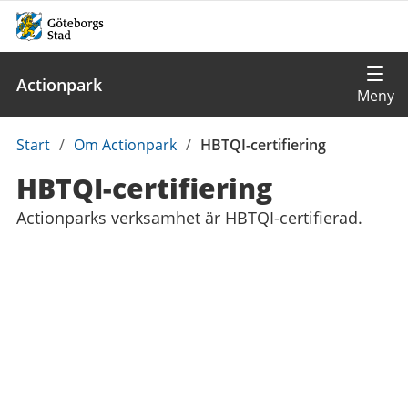
Actionpark
Du
Start
/
Om Actionpark
/
HBTQI-certifiering
är
HBTQI-certifiering
här:
Actionparks verksamhet är HBTQI-certifierad.