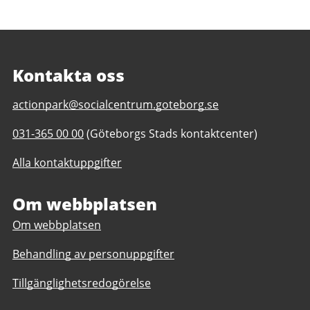
Kontakta oss
E-
actionpark@socialcentrum.goteborg.se
post
Telefonnummer
031-365 00 00
(Göteborgs Stads kontaktcenter)
till
till
Actionparken
Alla kontaktuppgifter
Actionparken
(bemannad
(bemannad
plats)
plats)
Om webbplatsen
Om webbplatsen
Behandling av personuppgifter
Tillgänglighetsredogörelse