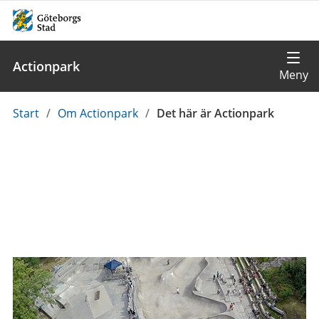
Actionpark
Du
Start
/
Om Actionpark
/
Det här är Actionpark
är
här: