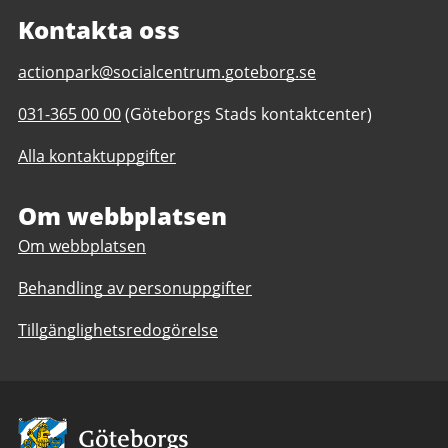
Kontakta oss
E-
actionpark@socialcentrum.goteborg.se
post
Telefonnummer
031-365 00 00
(Göteborgs Stads kontaktcenter)
till
till
Actionparken
Alla kontaktuppgifter
Actionparken
(bemannad
(bemannad
plats)
plats)
Om webbplatsen
Om webbplatsen
Behandling av personuppgifter
Tillgänglighetsredogörelse
Avsändare: