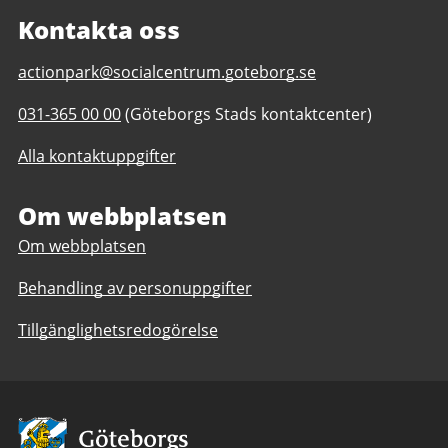
Kontakta oss
E-
actionpark@socialcentrum.goteborg.se
post
Telefonnummer
031-365 00 00
(Göteborgs Stads kontaktcenter)
till
till
Actionparken
Alla kontaktuppgifter
Actionparken
(bemannad
(bemannad
plats)
plats)
Om webbplatsen
Om webbplatsen
Behandling av personuppgifter
Tillgänglighetsredogörelse
Avsändare: