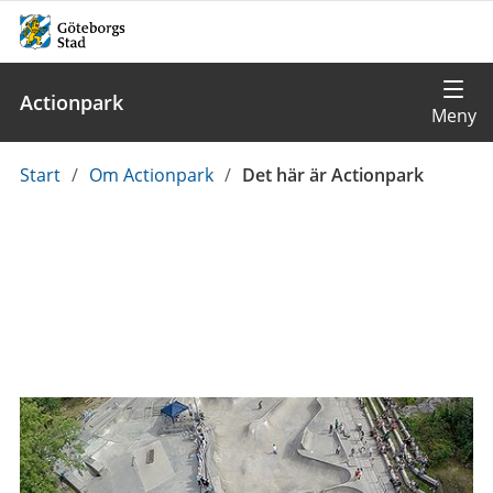
Actionpark
Du
Start
/
Om Actionpark
/
Det här är Actionpark
är
här: