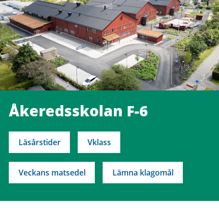
Åkeredsskolan F-6
Läsårstider
Vklass
Veckans matsedel
Lämna klagomål