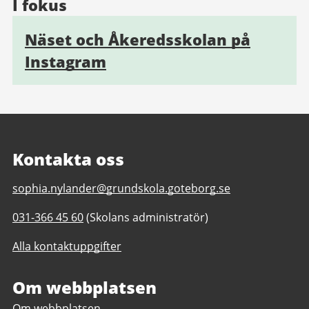
I fokus
Näset och Åkeredsskolan på
Instagram
Kontakta oss
E-
sophia.nylander@grundskola.goteborg.se
post
Telefonnummer
031-366 45 60
(Skolans administratör)
till
till
Åkeredsskolan
Alla kontaktuppgifter
Åkeredsskolan
F-
F-
6
6
Om webbplatsen
Om webbplatsen