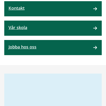
Kontakt
Vår skola
Jobba hos oss
Relaterad
information