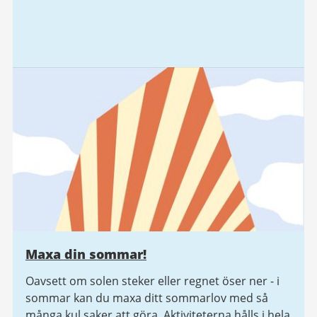
Maxa din sommar!
Oavsett om solen steker eller regnet öser ner - i
sommar kan du maxa ditt sommarlov med så
många kul saker att göra. Aktiviteterna hålls i hela