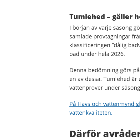
Tumlehed – gäller 
I början av varje säsong g
samlade provtagningar från
klassificeringen ”dålig bad
bad under hela 2026.
Denna bedömning görs på a
en av dessa. Tumlehed är e
vattenprover under säsongen
På Havs och vattenmyndigh
vattenkvaliteten.
Därför avråder