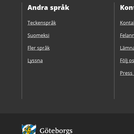
Andra språk
Kon
Teckenspråk
Konta
Suomeksi
Felanm
Fler språk
Lämna
Lyssna
Följ o
Press
Avsändare: