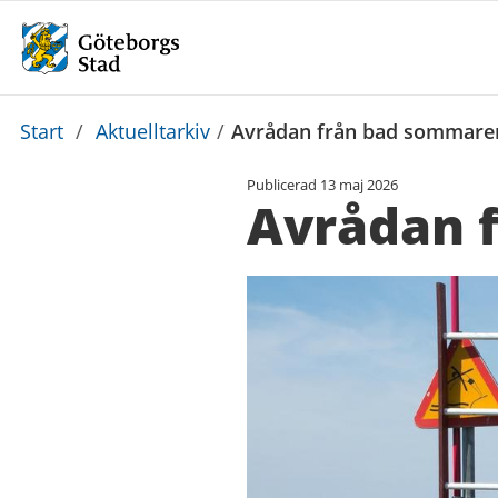
Du
Start
/
Aktuelltarkiv
/
Avrådan från bad sommare
är
Publicerad
13 maj 2026
här:
Avrådan 