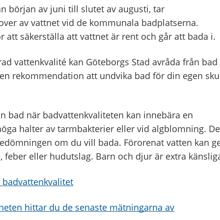
 början av juni till slutet av augusti, tar
rover av vattnet vid de kommunala badplatserna.
att säkerställa att vattnet är rent och går att bada i.
ad vattenkvalité kan Göteborgs Stad avråda från bad
 en rekommendation att undvika bad för din egen skul
ån bad när badvattenkvaliteten kan innebära en
 höga halter av tarmbakterier eller vid algblomning. De
 bedömningen om du vill bada. Förorenat vatten kan g
 feber eller hudutslag. Barn och djur är extra känslig
badvattenkvalitet
eten hittar du de senaste mätningarna av