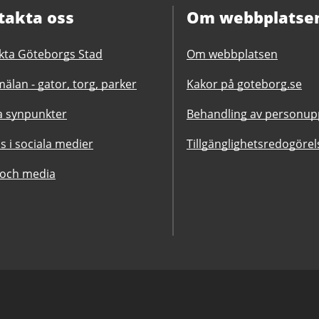
takta oss
Om webbplatse
kta Göteborgs Stad
Om webbplatsen
älan - gator, torg, parker
Kakor på goteborg.se
 synpunkter
Behandling av personupp
ss i sociala medier
Tillgänglighetsredogörel
 och media