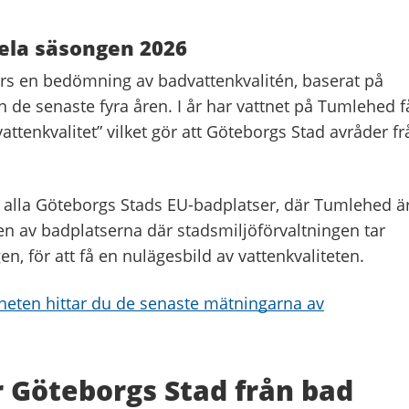
hela säsongen 2026
örs en bedömning av badvattenkvalitén, baserat på
 de senaste fyra åren. I år har vattnet på Tumlehed f
vattenkvalitet” vilket gör att Göteborgs Stad avråder fr
lla Göteborgs Stads EU-badplatser, där Tumlehed ä
n av badplatserna där stadsmiljöförvaltningen tar
, för att få en nulägesbild av vattenkvaliteten.
eten hittar du de senaste mätningarna av
 Göteborgs Stad från bad