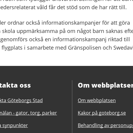
dersrelaterat våld får det stöd som de har rätt till.
er ordnar också informationskampanjer för att göra
ch skola uppmärksamma på om något barn saknas eft
år genomförs också en informationskampanj riktad till
 flygplats i samarbete med Gränspolisen och Swedav
takta oss
Om webbplatse
kta Göteborgs Stad
Om webbplatsen
älan - gator, torg, parker
Kakor på goteborg.se
 synpunkter
Behandling av personupp