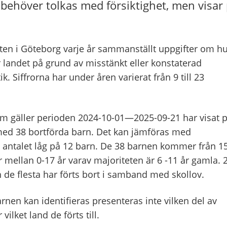
 behöver tolkas med försiktighet, men visar 
ten i Göteborg varje år sammanställt uppgifter om h
landet på grund av misstänkt eller konstaterad
. Siffrorna har under åren varierat från 9 till 23
 gäller perioden 2024-10-01—2025-09-21 har visat 
s med 38 bortförda barn. Det kan jämföras med
 antalet låg på 12 barn. De 38 barnen kommer från 1
r mellan 0-17 år varav majoriteten är 6 -11 år gamla. 
h de flesta har förts bort i samband med skollov.
arnen kan identifieras presenteras inte vilken del av
vilket land de förts till.