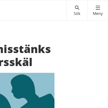
misstänks
rsskäl