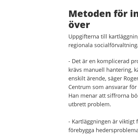
Metoden för in
över
Uppgifterna till kartläggni
regionala socialförvaltnin
- Det är en komplicerad pr
krävs manuell hantering, 
enskilt ärende, säger Roge
Centrum som ansvarar för
Han menar att siffrorna bö
utbrett problem.
- Kartläggningen är viktig
förebygga hedersproblema