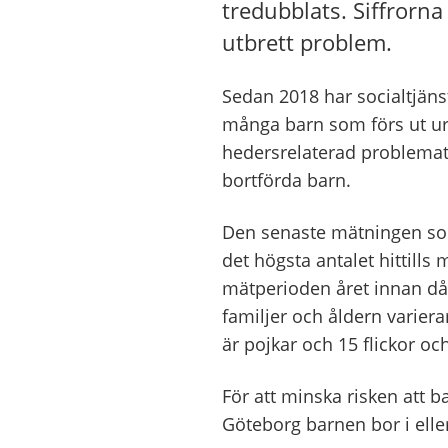
tredubblats. Siffrorna
utbrett problem.
Sedan 2018 har socialtjäns
många barn som förs ut ur 
hedersrelaterad problematik
bortförda barn.
Den senaste mätningen som
det högsta antalet hittill
mätperioden året innan då
familjer och åldern variera
är pojkar och 15 flickor oc
För att minska risken att b
Göteborg barnen bor i eller 