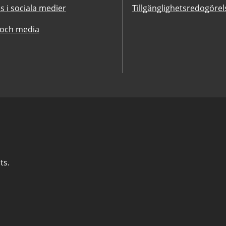
ss i sociala medier
Tillgänglighetsredogörel
 och media
ts.