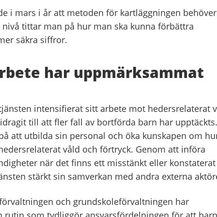
 i mars i år att metoden för kartläggningen behöver
l nivå tittar man på hur man ska kunna förbättra
er säkra siffror.
 arbete har uppmärksammat
jänsten intensifierat sitt arbete mot hedersrelaterat 
dragit till att fler fall av bortförda barn har upptäckts
på att utbilda sin personal och öka kunskapen om hu
rsrelaterat våld och förtryck. Genom att införa
gheter när det finns ett misstänkt eller konstaterat
jänsten stärkt sin samverkan med andra externa aktör
örvaltningen och grundskoleförvaltningen har
n rutin som tydliggör ansvarsfördelningen för att bar