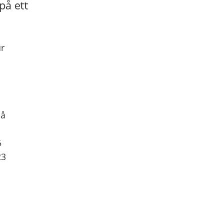
på ett
ur
på
5
23