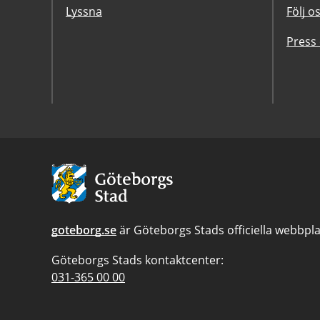
Lyssna
Följ o
Press
Avsändare:
Göteborgs
Stad
goteborg.se
är Göteborgs Stads officiella webbpla
Göteborgs Stads kontaktcenter:
Telefonnummer
031-365 00 00
till
Göteborgs