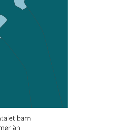
ntalet barn
 mer än