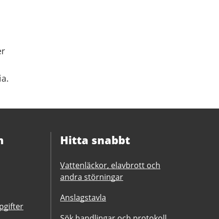
er
ia.
n
Hitta snabbt
Vattenläckor, elavbrott och
andra störningar
Anslagstavla
gifter
Sök handlingar och protokoll