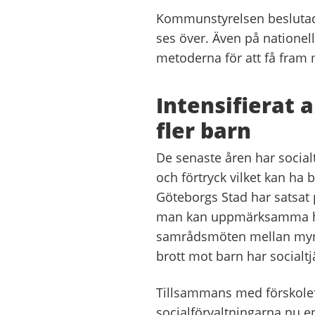
Kommunstyrelsen beslutade
ses över. Även på nationel
metoderna för att få fram m
Intensifierat
fler barn
De senaste åren har socialt
och förtryck vilket kan ha bi
Göteborgs Stad har satsat 
man kan uppmärksamma hede
samrådsmöten mellan myndi
brott mot barn har socialt
Tillsammans med förskolef
socialförvaltningarna nu e