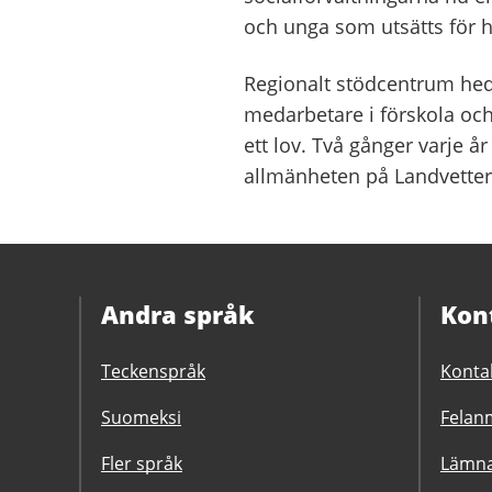
och unga som utsätts för he
Regionalt stödcentrum hed
medarbetare i förskola o
ett lov. Två gånger varje 
allmänheten på Landvetter
Andra språk
Kon
Teckenspråk
Konta
Suomeksi
Felanm
Fler språk
Lämna