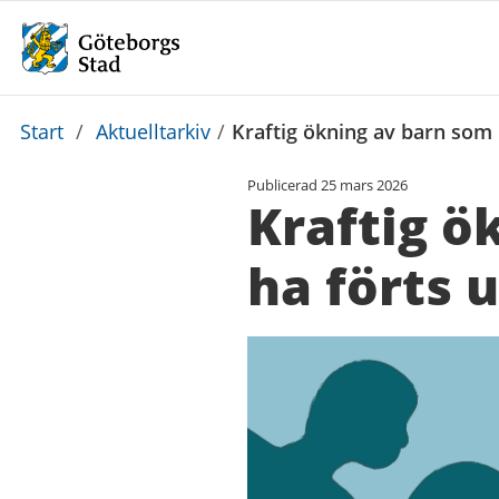
Du
Start
/
Aktuelltarkiv
/
Kraftig ökning av barn som 
är
Publicerad
25 mars 2026
här:
Kraftig ö
ha förts 