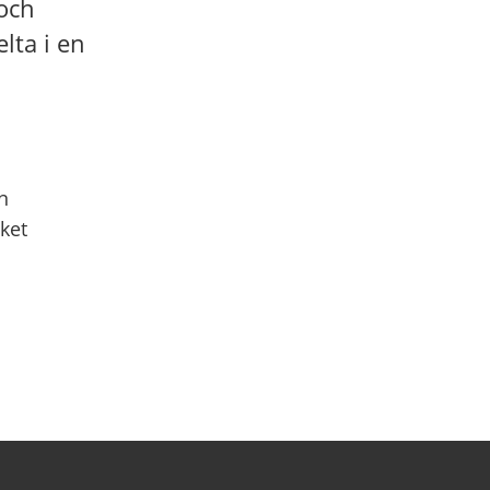
 och
lta i en
n
ket