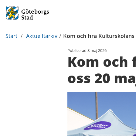
Du
Start
/
Aktuelltarkiv
/
Kom och fira Kulturskolans
är
Publicerad
8 maj 2026
här:
Kom och f
oss 20 ma