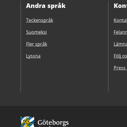
Andra språk
Kon
Teckenspråk
Konta
Suomeksi
Felanm
Fler språk
Lämna
Lyssna
Följ o
Press
Avsändare:
Göteborgs