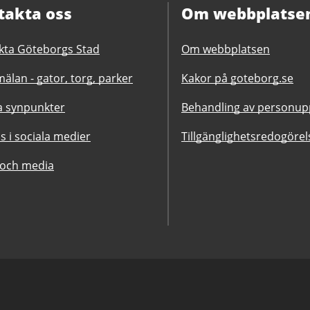
takta oss
Om webbplatse
kta Göteborgs Stad
Om webbplatsen
älan - gator, torg, parker
Kakor på goteborg.se
 synpunkter
Behandling av personupp
ss i sociala medier
Tillgänglighetsredogörel
 och media