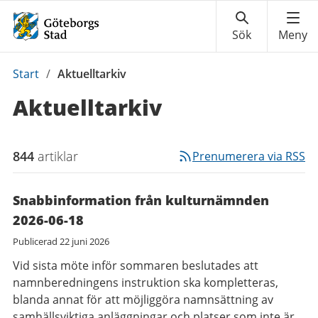
Du
Start
/
Aktuelltarkiv
är
Aktuelltarkiv
här:
844
artiklar
Prenumerera via RSS
Snabbinformation från kulturnämnden
2026-06-18
Publicerad
22 juni 2026
Vid sista möte inför sommaren beslutades att
namnberedningens instruktion ska kompletteras,
blanda annat för att möjliggöra namnsättning av
samhällsviktiga anläggningar och platser som inte är