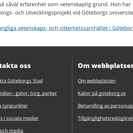
å såväl erfarenhet som vetenskaplig grund. Hon har
knings- och utvecklingsprojekt vid Göteborgs universite
ngliga vetenskaps- och vitterhetssamhället i Götebo
takta oss
Om webbplatse
kta Göteborgs Stad
Om webbplatsen
älan - gator, torg, parker
Kakor på goteborg.se
 synpunkter
Behandling av personupp
ss i sociala medier
Tillgänglighetsredogörel
 och media