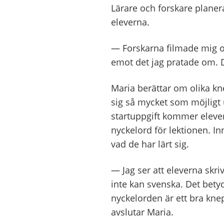
Lärare och forskare planer
eleverna.
—
Forskarna filmade mig oc
emot det jag pratade om. D
Maria berättar om olika k
sig så mycket som möjligt
startuppgift kommer elever
nyckelord för lektionen. I
vad de har lärt sig.
—
Jag ser att eleverna skr
inte kan svenska. Det betyd
nyckelorden är ett bra knep 
avslutar Maria.