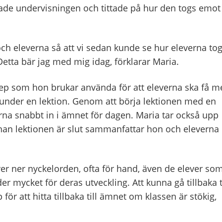
ade undervisningen och tittade på hur den togs emot
h eleverna så att vi sedan kunde se hur eleverna to
etta bär jag med mig idag, förklarar Maria.
nep som hon brukar använda för att eleverna ska få m
 under en lektion. Genom att börja lektionen med en
na snabbt in i ämnet för dagen. Maria tar också upp
nnan lektionen är slut sammanfattar hon och eleverna
iver ner nyckelorden, ofta för hand, även de elever so
er mycket för deras utveckling. Att kunna gå tillbaka ti
för att hitta tillbaka till ämnet om klassen är stökig,