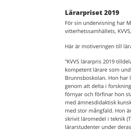
Lärarpriset 2019
För sin undervisning har M
vitterhetssamhällets, KVVS,
Här är motiveringen till lär
”KVVS lärarpris 2019 tilld
kompetent lärare som under
Brunnsboskolan. Hon har l
genom att delta i forsknin
förnyar och förfinar hon s
med ämnesdidaktisk kunska
med stor mångfald. Hon är 
skrivit läromedel i teknik 
lärarstudenter under deras