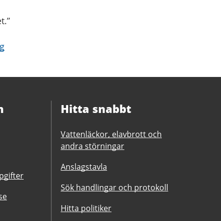
t.”
rg
n
Hitta snabbt
Vattenläckor, elavbrott och
andra störningar
Anslagstavla
gifter
Sök handlingar och protokoll
se
Hitta politiker