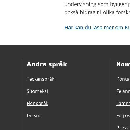
undervisning som bygger p
också bidragit i olika fors
Här kan du läsa mer om Ku
Andra språk
Kon
Teckenspråk
Konta
Suomeksi
Felanm
Fler språk
Lämna
Lyssna
Följ o
Press